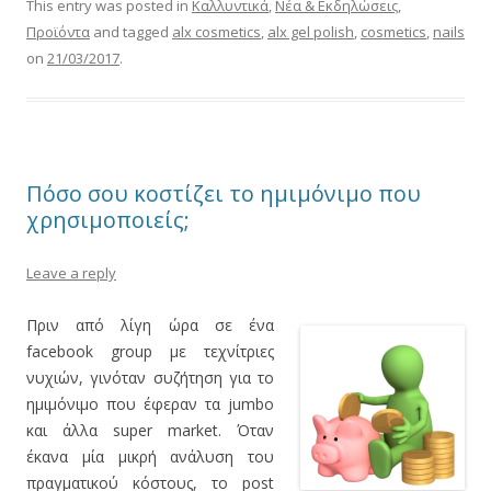
This entry was posted in
Καλλυντικά
,
Νέα & Εκδηλώσεις
,
Προϊόντα
and tagged
alx cosmetics
,
alx gel polish
,
cosmetics
,
nails
on
21/03/2017
.
Πόσο σου κοστίζει το ημιμόνιμο που
χρησιμοποιείς;
Leave a reply
Πριν από λίγη ώρα σε ένα
facebook group με τεχνίτριες
νυχιών, γινόταν συζήτηση για το
ημιμόνιμο που έφεραν τα jumbo
και άλλα super market. Όταν
έκανα μία μικρή ανάλυση του
πραγματικού κόστους, το post