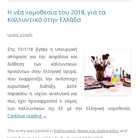
Η νέα νομοθεσία του 2018, για τα
Καλλυντικά στην Ελλάδα
Leave a reply
Στις 15/1/18 βγήκε η υπουργική
απόφαση για την ασφάλεια και
διάθεση των καλλυντικών
προϊόντων στην Ελληνική αγορά,
που εναρμονίζει την αντίστοιχη
ευρωπαϊκή διάταξη. Δείτε
παρακάτω τι ισχύει αναλυτικά και
πως έχει προσαρμοστεί ο νόμος
των καλλυντικών της ΕΕ με την Ελληνική νομοθεσία.
Continue reading
→
This entry was posted in
Καλλυντικά
,
Νόμοι και Διαδικασίες
and
tagged
cpnp
,
εοφ
,
καλλυντικά
,
νόμοι
on
04/02/2018
.