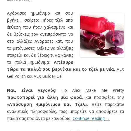
Αγόρασες ημιμόνιμο και σου
βγήκε… σκάρτο; Πήρες τζελ από
έκθεση που ήταν χαλασμένο και
δε βρίσκεις τον αντιπρόσωπο να
στο αλλάξει; Αγόρασες κάτι που
το μετάνιωσες; Θέλεις να αλλάξεις
εταιρεία και δε ξέρεις τι να κάνεις
τα παλιά ημιμόνιμα;
Απέσυρε
τώρα τα παλιά σου βερνίκια και το τζελ με νέα
, ALX
Gel Polish και ALX Builder Gel!
Ναι, είναι γεγονός!
Το Alex Make Me Pretty
πρωτοπορεί για άλλη μία φορά
, και προσφέρει την
«
Απόσυρση Ημιμόνιμου και Τζελ
». Δείτε παρακάτω
αναλυτικές πληροφορίες, πως μπορείτε να αποσύρετε τα
παλιά σας προϊόντα με καινούρια.
Continue reading
→