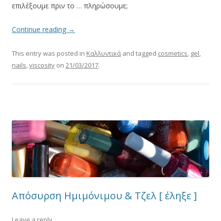
επιλέξουμε πριν το … πληρώσουμε;
Continue reading
→
This entry was posted in
Καλλυντικά
and tagged
cosmetics
,
gel
,
nails
,
viscosity
on
21/03/2017
.
Απόσυρση Ημιμόνιμου & Τζελ [ έληξε ]
Leave a reply