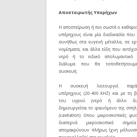
Αποστειρωτής Υπερήχων
Η αποστείρωση ή πιο σωστά ο καθαρι
υπέρηχους είναι μία διαδικασία που 
συνήθως στα ευγενή μέταλλα, σε εργ
νομίσματα, και άλλα είδη που αντέχ
νερό ή το ειδικό απολυμαντικό 
διάλυμα που θα τοποθετήσουμ
συσκευή.
Η συσκευή λειτουργεί παράγ
υπέρηχους (20-400 kHZ) και με τη β
του υγρού (νερό ή άλλο διά
δημιουργείται το φαινόμενο της σπη
(cavitation) όπου μικροσκοπικές φυ
διαπερνά μικροσκοπικά σημεί
απομακρύνουν πλήρως ίχνη μόλυνση