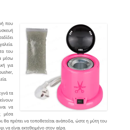
υή που
υσκευή
αδίδει
αλεία.
τα του
ία μέσω
ική για
pusher,
εία.
εγνά τα
είνουν
ναι να
ς μέσα
ι θα πρέπει να τοποθετείται ανάποδα, ώστε η μύτη του
ι να είναι εκτεθειμένο στον αέρα.