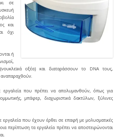
ίκι σε
σκευή
οβολία
ος και
αι όχι
ονται ή
ισμοί,
 (νουκλεϊκά οξέα) και διαταράσσουν το DNA τους,
α αναπαραχθούν.
με εργαλεία που πρέπει να απολυμανθούν, όπως για
κομμωτικής, μπάφερ, διαχωριστικά δακτύλων, ξύλινες
ε εργαλεία που έχουν έρθει σε επαφή με μολυσματικές
τοια περίπτωση τα εργαλεία πρέπει να αποστειρώνονται
αι.