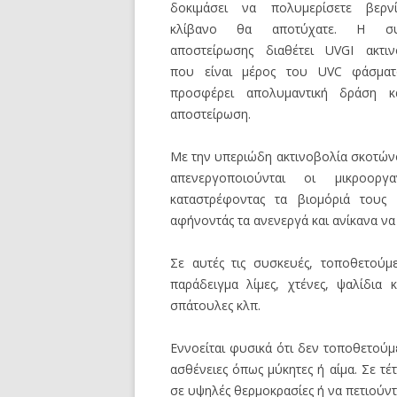
δοκιμάσει να πολυμερίσετε βερν
κλίβανο θα αποτύχατε. Η συ
αποστείρωσης διαθέτει UVGI ακτιν
που είναι μέρος του UVC φάσματ
προσφέρει απολυμαντική δράση κ
αποστείρωση.
Με την υπεριώδη ακτινοβολία σκοτών
απενεργοποιούνται οι μικροοργαν
καταστρέφοντας τα βιομόριά τους
αφήνοντάς τα ανενεργά και ανίκανα ν
Σε αυτές τις συσκευές, τοποθετού
παράδειγμα λίμες, χτένες, ψαλίδια 
σπάτουλες κλπ.
Εννοείται φυσικά ότι δεν τοποθετούμ
ασθένειες όπως μύκητες ή αίμα. Σε τέ
σε υψηλές θερμοκρασίες ή να πετιούντ