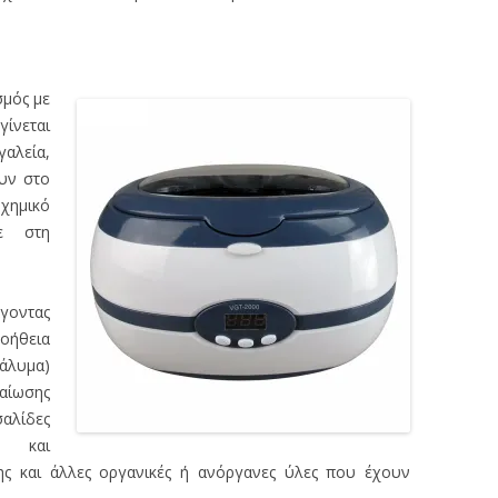
σμός με
γίνεται
αλεία,
ουν στο
χημικό
ε στη
οντας
οήθεια
λυμα)
λαίωσης
σαλίδες
α και
ς και άλλες οργανικές ή ανόργανες ύλες που έχουν