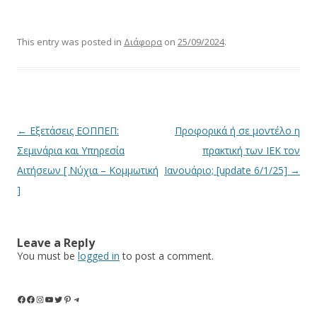
This entry was posted in
Διάφορα
on
25/09/2024
.
Post
←
Εξετάσεις ΕΟΠΠΕΠ:
Προφορικά ή σε μοντέλο η
navigation
Σεμινάρια και Υπηρεσία
πρακτική των ΙΕΚ τον
Αιτήσεων [ Νύχια – Κομμωτική
Ιανουάριο; [update 6/1/25]
→
]
Leave a Reply
You must be
logged in
to post a comment.
Facebook
dd
Instagram
YouTube
Twitter
Pinterest
Telegram