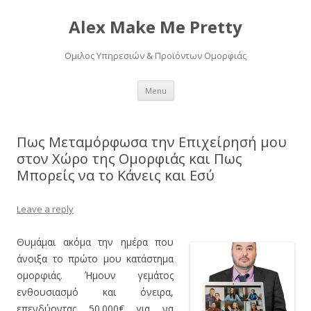
Alex Make Me Pretty
Ομιλος Υπηρεσιών & Προϊόντων Ομορφιάς
Skip
Menu
to
content
Πως Μεταμόρφωσα την Επιχείρησή μου
στον Χώρο της Ομορφιάς και Πως
Μπορείς να το Κάνεις και Εσύ
Leave a reply
Θυμάμαι ακόμα την ημέρα που
άνοιξα το πρώτο μου κατάστημα
ομορφιάς. Ήμουν γεμάτος
ενθουσιασμό και όνειρα,
επενδύοντας 50.000€ για να