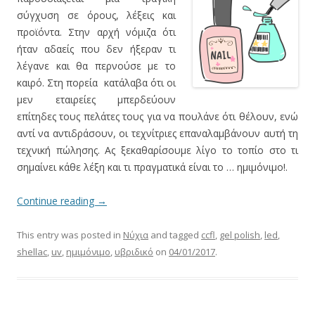
σύγχυση σε όρους, λέξεις και
προϊόντα. Στην αρχή νόμιζα ότι
ήταν αδαείς που δεν ήξεραν τι
λέγανε και θα περνούσε με το
καιρό. Στη πορεία κατάλαβα ότι οι
μεν εταιρείες μπερδεύουν
επίτηδες τους πελάτες τους για να πουλάνε ότι θέλουν, ενώ
αντί να αντιδράσουν, οι τεχνίτριες επαναλαμβάνουν αυτή τη
τεχνική πώλησης. Ας ξεκαθαρίσουμε λίγο το τοπίο στο τι
σημαίνει κάθε λέξη και τι πραγματικά είναι το … ημιμόνιμο!.
Continue reading
→
This entry was posted in
Νύχια
and tagged
ccfl
,
gel polish
,
led
,
shellac
,
uv
,
ημιμόνιμο
,
υβριδικό
on
04/01/2017
.