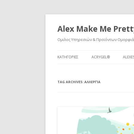
Alex Make Me Prett
Ομιλος Υπηρεσιών & Προϊόντων Ομορφιά
ΚΑΤΗΓΟΡΙΕΣ
ACRYGEL®
ALEXE
ΝΈΑ & ΕΚΔΗΛΏΣΕΙΣ
TAG ARCHIVES:
ΝΌΜΟΙ ΚΑΙ ΔΙΑΔΙΚΑΣΊΕΣ
ΑΛΛΕΡΓΊΑ
ΠΡΟΪΌΝΤΑ
ΣΕΜΙΝΆΡΙΑ
ΕΚΠΑΊΔΕΥΣΗ
ΝΎΧΙΑ